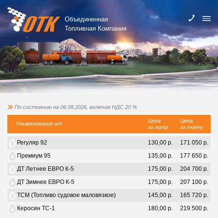
Объединенная
Топливная Компания
По состоянию на 06.08.2026, включая НДС 20 %
Цена
Цена
Наименование н/п
за литр
за тонну
Регуляр 92
130,00 р.
171 050 р.
Премиум 95
135,00 р.
177 650 р.
ДТ Летнее ЕВРО К-5
175,00 р.
204 700 р.
ДТ Зимнее ЕВРО К-5
175,00 р.
207 100 р.
ТСМ (Топливо судовое маловязкое)
145,00 р.
165 720 р.
Керосин ТС-1
180,00 р.
219 500 р.