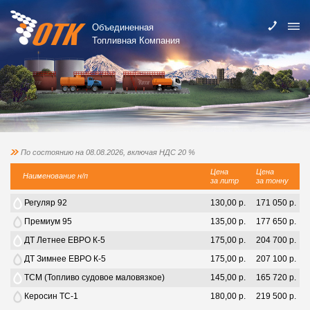
Объединенная
Топливная Компания
По состоянию на 08.08.2026, включая НДС 20 %
Цена
Цена
Наименование н/п
за литр
за тонну
Регуляр 92
130,00 р.
171 050 р.
Премиум 95
135,00 р.
177 650 р.
ДТ Летнее ЕВРО К-5
175,00 р.
204 700 р.
ДТ Зимнее ЕВРО К-5
175,00 р.
207 100 р.
ТСМ (Топливо судовое маловязкое)
145,00 р.
165 720 р.
Керосин ТС-1
180,00 р.
219 500 р.