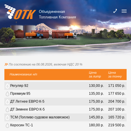
Объединенная
Топливная Компания
По состоянию на 06.08.2026, включая НДС 20 %
Цена
Цена
Наименование н/п
за литр
за тонну
Регуляр 92
130,00 р.
171 050 р.
Премиум 95
135,00 р.
177 650 р.
ДТ Летнее ЕВРО К-5
175,00 р.
204 700 р.
ДТ Зимнее ЕВРО К-5
175,00 р.
207 100 р.
ТСМ (Топливо судовое маловязкое)
145,00 р.
165 720 р.
Керосин ТС-1
180,00 р.
219 500 р.